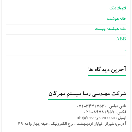
فتوولتائیک
خانه هوشمند
خانه هوشمند چیست
ABB
..
آخرین دیدگاه ها
شرکت مهندسی رسا سیستم مهرگان
تلفن تماس: 32317530-071
فکس : 89781957-021
ایمیل : info@rasasystemco.ir
آدرس: شیراز-خیابان اردیبهشت ، برج الکترونیک ، طبقه چهار واحد 49