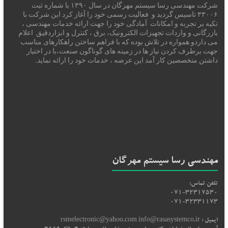
شرکت مهندسی رسا سیستم مهرگان در سال ۱۳۹۰ با شماره ثبت
۳۳۰۰۶ تاسیس گردید و فعالیت رسمی خود را آغاز کرد این شرکت با
تکیه بر تجربه و امکانات آمادگی خود را جهت ارائه خدمات مهندسی ،
بازرگانی و واردات تجهیزات الکترونیک، برق ، کنترل و ابزاردقیق اعلام
می داردو همواره در تلاش بوده که با فراهم ساختن راهکارهای مناسب
جهت برطرف کردن نیاز ها در زمینه های گوناگون صنعت،با در اختیار
داشتن متخصصین کار آمد این عرصه ، خدمات خود را ارائه نماید.
مهندسی رسا سیستم مهرگان
تلفن تماس:
071-32317530
071-32331173
ایمیل : rsmelectronic@yahoo.com info@rasasystemco.ir