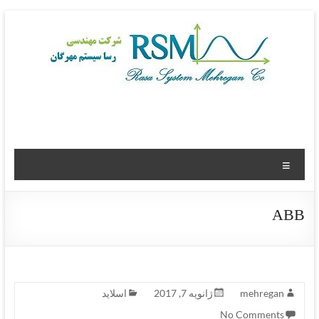
Skip
to
content
Rasa
System
Menu
Mehregan
Co
ABB
mehregan
ژانویه 7, 2017
اسلاید
No Comments