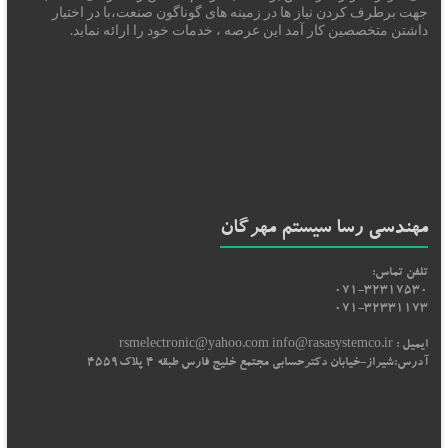
جهت برطرف کردن نیاز ها در زمینه های گوناگون صنعت،با در اختیار
داشتن متخصصین کار آمد این عرصه ، خدمات خود را ارائه نماید.
مهندسی رسا سیستم مهرگان
تلفن تماس:
071-32317530
071-32331173
ایمیل : rsmelectronic@yahoo.com info@rasasystemco.ir
آدرس:شیراز-خیابان دکترحسابی مجتمع خلیج فارس طبقه 4 پلاک4559