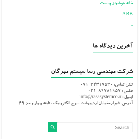
خانه هوشمند چیست
ABB
..
آخرین دیدگاه ها
شرکت مهندسی رسا سیستم مهرگان
تلفن تماس: 32317530-071
فکس : 89781957-021
ایمیل : info@rasasystemco.ir
آدرس: شیراز-خیابان اردیبهشت ، برج الکترونیک ، طبقه چهار واحد 49