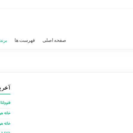
صفحه اصلی
فهرست ها
برند
آخری
فتوولتا
خانه ه
خانه ه