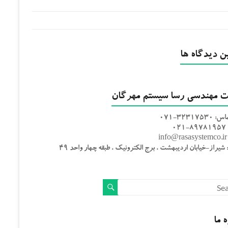
 دیدگاه ها
 مهندسی رسا سیستم مهرگان
323175-071
0
i
یراز-خیابان اردیبهشت ، برج الکترونیک ، طبقه چهار واحد 49
ه ما