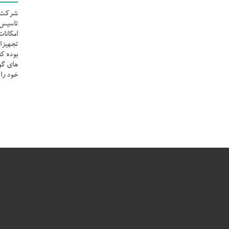
تاسیس 
امکانات
تجهیزات
بوده ک
های گو
خود را ا