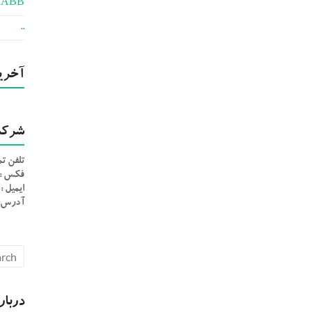
ABB
..
آخرین
شرکت
تلفن تماس: 30
فکس : 89781957-21
ایمیل : nfo@rasasystemco.ir
آدرس: ش
دربار