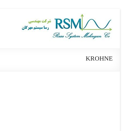
Skip
to
Rasa
content
System
Mehregan
Co
KROHNE